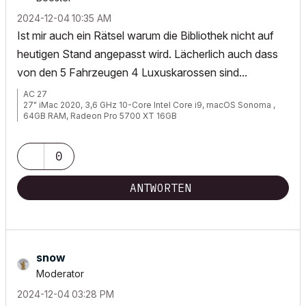
‎2024-12-04
10:35 AM
Ist mir auch ein Rätsel warum die Bibliothek nicht auf
heutigen Stand angepasst wird. Lächerlich auch dass
von den 5 Fahrzeugen 4 Luxuskarossen sind...
AC 27
27" iMac 2020, 3,6 GHz 10-Core Intel Core i9, macOS Sonoma ,
64GB RAM, Radeon Pro 5700 XT 16GB
27" iMac Pro 2017, 3,2 Ghz 8 Core Intel Xeon W, macOS Sonoma,
64GM RAM, Radeon Pro Vega 64 16 GB
0
ANTWORTEN
snow
Moderator
‎2024-12-04
03:28 PM