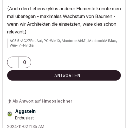
(Auch den Lebenszyklus anderer Elemente könnte man
mal überlegen - maximales Wachstum von Bäumen -
wenn wir Architekten die einsetzten, wäre dies schon
relevant.)
AC5.5-AC27EduAut, PC-Win10, MacbookAirM1, MacbookM1Max,
Win-I7+Nvidia
0
ANTWORTEN
Als Antwort auf
Hmooslechner
Aggstein
Enthusiast
‎2024-11-02
11:35 AM