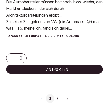
Die Autzohersteller müssen halt noch, bzw. wieder, den
Markt entdecken... der sich durch
Architekturdarstelungen ergibt...
Zu seiner Zeit gab es von VW (die Automarke
😉
) mal
was... T5, meine ich, fand sich dabei...
Archicad For Future
F R E E D O M for-COLORS
______________________________________
archicad versions 8-29 | mac os 13 | win 11
0
ANTWORTEN
1
3