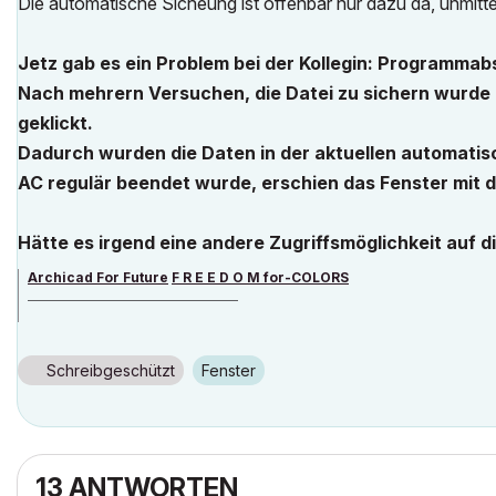
Die automatische Sicheung ist offenbar nur dazu da, unmitt
Jetz gab es ein Problem bei der Kollegin: Programmab
Nach mehrern Versuchen, die Datei zu sichern wurde -
geklickt.
Dadurch wurden die Daten in der aktuellen automatis
AC regulär beendet wurde, erschien das Fenster mit de
Hätte es irgend eine andere Zugriffsmöglichkeit auf 
Archicad For Future
F R E E D O M for-COLORS
______________________________________
archicad versions 8-29 | mac os 13 | win 11
Schreibgeschützt
Fenster
13 ANTWORTEN