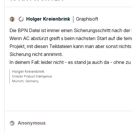
Graphisoft
Holger Kreienbrink
Die BPN Datei ist immer einen Sicherungsschritt nach de
Wenn AC abstürzt greift s beim nächsten Start auf die t
Projekt, mit diesen Teildateien kann man aber sonst nic
Sicherung nicht annimmt.
In deinem Fall: leider nicht - es stand ja auch da - ohne zu
Holger Kreienbrink
Director Product Intelligence
Munich, Germany
Archicad since Version 5....
If I sound too harsh, please forgive me: I am German.
Anonymous