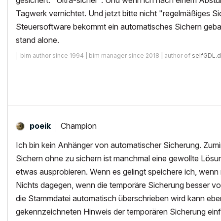
gesichert. "Ultra-sicher". Und wenn ich nach einem Abstu
Tagwerk vernichtet. Und jetzt bitte nicht "regelmäßiges Si
Steuersoftware bekommt ein automatisches Sichern ge
stand alone.
bim author since 1994 | bim manager since 2018 | author of
selfGDL.
Champion
poeik
Ich bin kein Anhänger von automatischer Sicherung. Zumin
Sichern ohne zu sichern ist manchmal eine gewollte Lösun
etwas ausprobieren. Wenn es gelingt speichere ich, wenn n
Nichts dagegen, wenn die temporäre Sicherung besser vor
die Stammdatei automatisch überschrieben wird kann ebe
gekennzeichneten Hinweis der temporären Sicherung ein