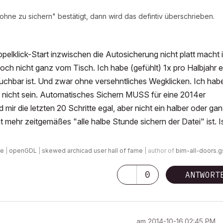
hne zu sichern" bestätigt, dann wird das defintiv überschrieben.
pelklick-Start inzwischen die Autosicherung nicht platt macht i
noch nicht ganz vom Tisch. Ich habe (gefühlt) 1x pro Halbjahr 
chbar ist. Und zwar ohne versehntliches Wegklicken. Ich hab
 nicht sein. Automatisches Sichern MUSS für eine 2014er
mir die letzten 20 Schritte egal, aber nicht ein halber oder ga
t mehr zeitgemäßes "alle halbe Stunde sichern der Datei" ist. I
de
|
openGDL
|
skewed archicad user hall of fame
| author of
bim-all-doors.
0
ANTWORT
am
‎2014-10-16
02:45 PM