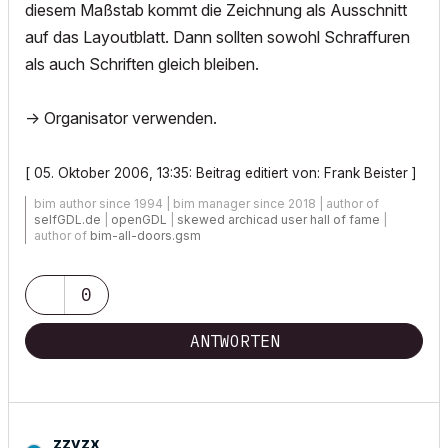
diesem Maßstab kommt die Zeichnung als Ausschnitt
auf das Layoutblatt. Dann sollten sowohl Schraffuren
als auch Schriften gleich bleiben.
-> Organisator verwenden.
[ 05. Oktober 2006, 13:35: Beitrag editiert von: Frank Beister ]
bim author since 1994 | bim manager since 2018 | author of
selfGDL.de
|
openGDL
|
skewed archicad user hall of fame
|
author of
bim-all-doors.gsm
0
ANTWORTEN
zzyzx