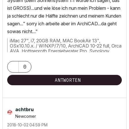
System (beim Sonnensystem 1:1 würde ich sagen, das
ist GROSS)...und wie löse ich nun mein Problem - kann
ja schlecht nur die Hälfte zeichnen und meinem Kunden
sagen..." sorry ich arbeite aber im ArchiCAD...da geht
sowas nicht..."
iMac 27", i7, 20GB RAM, MAC BookAir 13",
OSx10.10.x. / WINXP/7/10, ArchiCAD 10-22 full, Orca
AVA, Hottgenroth Energieberater Pro, Synology
DS716+ 2x4TB, APC 900 Pro
0
ANTWORTEN
achtbru
Newcomer
‎2018-10-02
04:59 PM