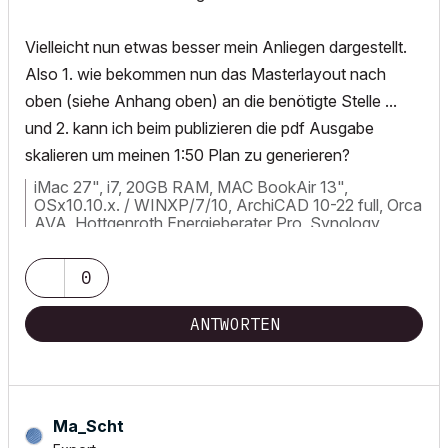
Vielleicht nun etwas besser mein Anliegen dargestellt.
Also 1. wie bekommen nun das Masterlayout nach
oben (siehe Anhang oben) an die benötigte Stelle ...
und 2. kann ich beim publizieren die pdf Ausgabe
skalieren um meinen 1:50 Plan zu generieren?
iMac 27", i7, 20GB RAM, MAC BookAir 13",
OSx10.10.x. / WINXP/7/10, ArchiCAD 10-22 full, Orca
AVA, Hottgenroth Energieberater Pro, Synology
DS716+ 2x4TB, APC 900 Pro
0
ANTWORTEN
Ma_Scht