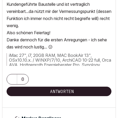
Kundengeführte Baustelle und ist vertraglich
vereinbart...da nützt mir der Vermessungspunkt (dessen
Funktion ich immer noch nicht recht begreife will) recht
wenig.
Also schönen Feiertag!
Danke dennoch für die ersten Anregungen - ich sehe
das wird noch lustig...
😕
iMac 27", i7, 20GB RAM, MAC BookAir 13",
OSx10.10.x. / WINXP/7/10, ArchiCAD 10-22 full, Orca
AVA, Hottgenroth Energieberater Pro, Synology
DS716+ 2x4TB, APC 900 Pro
0
ANTWORTEN