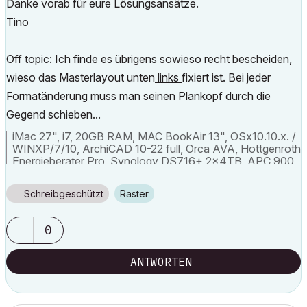
Danke vorab für eure Lösungsansätze.
Tino
Off topic: Ich finde es übrigens sowieso recht bescheiden,
wieso das Masterlayout unten
links
fixiert ist. Bei jeder
Formatänderung muss man seinen Plankopf durch die
Gegend schieben...
iMac 27", i7, 20GB RAM, MAC BookAir 13", OSx10.10.x. /
WINXP/7/10, ArchiCAD 10-22 full, Orca AVA, Hottgenroth
Energieberater Pro, Synology DS716+ 2x4TB, APC 900
Pro
Schreibgeschützt
Raster
0
ANTWORTEN