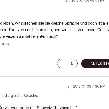
am
‎2012-01-08
08:43 PM
d leben, wir sprechen alle die gleiche Sprache und doch ist alle
 ein Tool von uns bekommen, und wir eines von Ihnen. Oder s
Schweizern um Jahre hinten nach?
z DDR4,
0
ANTWORT
am
‎2012-01-08
11:36 PM
lle die gleiche Sprache...
 Servicevertrag, in der Schweiz "Keymember".