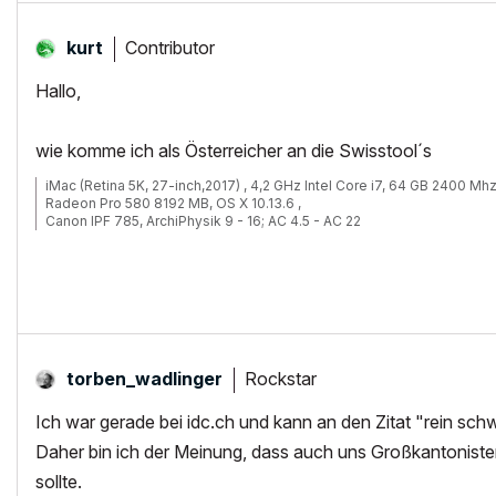
Contributor
kurt
Hallo,
wie komme ich als Österreicher an die Swisstool´s
iMac (Retina 5K, 27-inch,2017) , 4,2 GHz Intel Core i7, 64 GB 2400 Mh
Radeon Pro 580 8192 MB, OS X 10.13.6 ,
Canon IPF 785, ArchiPhysik 9 - 16; AC 4.5 - AC 22
Rockstar
torben_wadlinge
r
Ich war gerade bei idc.ch und kann an den Zitat "rein sch
Daher bin ich der Meinung, dass auch uns Großkantonisten
sollte.