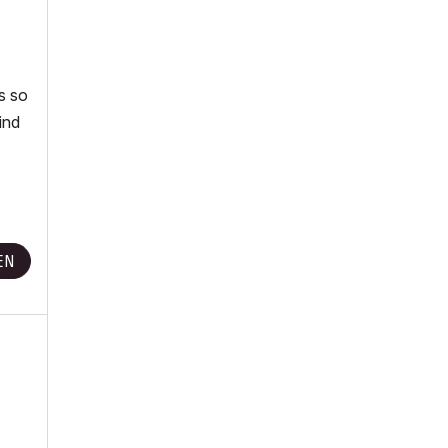
s so
ind
EN