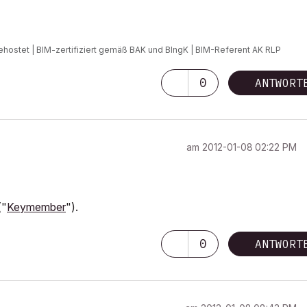
ehostet | BIM-zertifiziert gemäß BAK und BIngK | BIM-Referent AK RLP
0
ANTWORT
am
‎2012-01-08
02:22 PM
("
Keymember
").
0
ANTWORT