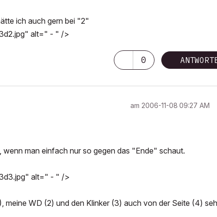
ätte ich auch gern bei "2"
2.jpg" alt=" - " />
0
ANTWORT
am
‎2006-11-08
09:27 AM
ch, wenn man einfach nur so gegen das "Ende" schaut.
3.jpg" alt=" - " />
), meine WD (2) und den Klinker (3) auch von der Seite (4) se