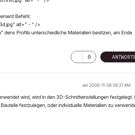
nitt.jpg" alt=" - " />
lement Befehl:
.jpg" alt=" - " />
" dens Profils unterschiedliche Materialien besitzen, am Ende
0
ANTWORT
am
‎2006-11-08
08:21 AM
erwendet wird, wird in den 3D-Schnitteinstellungen festgelegt. 
n Bauteile festzulegen, oder individuelle Materialien zu verwend