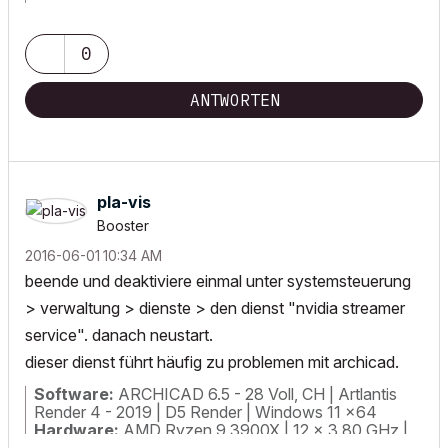
0
ANTWORTEN
pla-vis
Booster
‎2016-06-01
10:34 AM
beende und deaktiviere einmal unter systemsteuerung
> verwaltung > dienste > den dienst "nvidia streamer
service". danach neustart.
dieser dienst führt häufig zu problemen mit archicad.
Software:
ARCHICAD 6.5 - 28 Voll, CH | Artlantis
Render 4 - 2019 | D5 Render | Windows 11 x64
Hardware:
AMD Ryzen 9 3900X | 12 x 3.80 GHz |