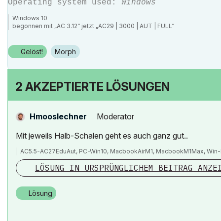
Operating system used:
Windows
Windows 10
begonnen mit „AC 3.12“ jetzt „AC29 | 3000 | AUT | FULL“
Gelöst!
Morph
2 AKZEPTIERTE LÖSUNGEN
Moderator
Hmooslechner
Mit jeweils Halb-Schalen geht es auch ganz gut..
AC5.5-AC27EduAut, PC-Win10, MacbookAirM1, MacbookM1Max, Win-
LÖSUNG IN URSPRÜNGLICHEM BEITRAG ANZE
Lösung