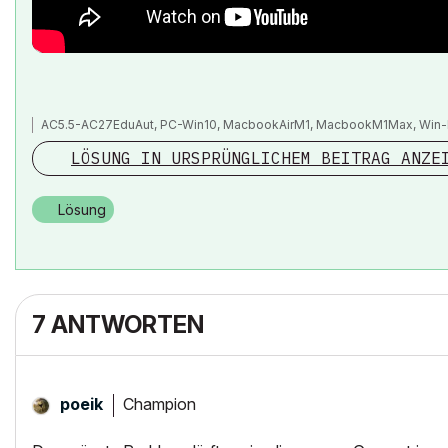
AC5.5-AC27EduAut, PC-Win10, MacbookAirM1, MacbookM1Max, Win-
LÖSUNG IN URSPRÜNGLICHEM BEITRAG ANZE
Lösung
7 ANTWORTEN
Champion
poeik