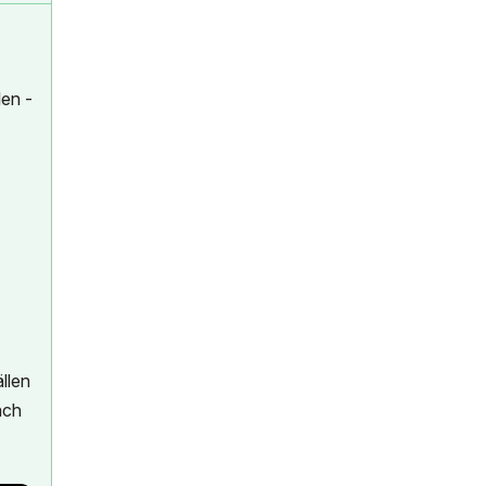
len -
llen
ach