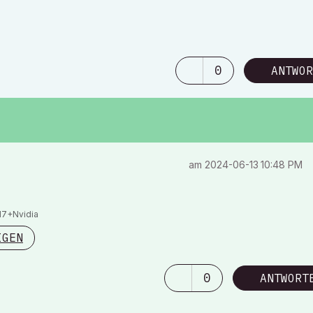
0
ANTWOR
am
‎2024-06-13
10:48 PM
I7+Nvidia
IGEN
0
ANTWORT