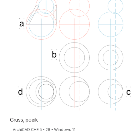
Gruss, poeik
ArchiCAD CHE 5 - 28 - Windows 11