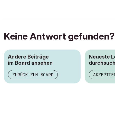
archicad versions 8-29 | mac os 13 | win 11
Keine Antwort gefunden?
Andere Beiträge
Neueste 
im Board ansehen
durchsuc
ZURÜCK ZUM BOARD
AKZEPTIE