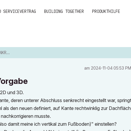
D SERVICEVERTRAG
BUILDING TOGETHER
PRODUKTHILFE
RGABE
am
‎2024-11-04
05:53 P
Vorgabe
n 2D und 3D.
te, deren unterer Abschluss senkrecht eingestellt war, springt
 als den neuen definiert, auf Kante rechtwinklig zur Dachfläch
 nachkorrigieren musste.
lso damit meine ich vertikal zum Fußboden)" einstellen?