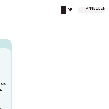
ANMELDEN
DE
M
 die
e.