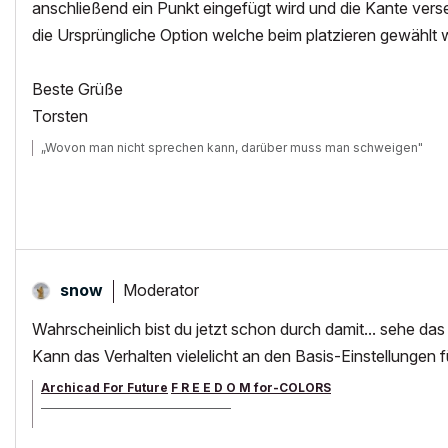
anschließend ein Punkt eingefügt wird und die Kante vers
die Ursprüngliche Option welche beim platzieren gewählt 
Beste Grüße
Torsten
„Wovon man nicht sprechen kann, darüber muss man schweigen"
Moderator
snow
Wahrscheinlich bist du jetzt schon durch damit... sehe das 
Kann das Verhalten vielelicht an den Basis-Einstellungen für
Archicad For Future
F R E E D O M for-COLORS
______________________________________