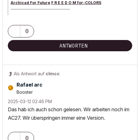
Archicad For Future
F R E E D O M for-COLORS
______________________________________
archicad versions 8-29 | mac os 13 | win 11
0
ANTWORTEN
Als Antwort auf
clmcc
Rafael arc
Booster
‎2025-03-12
02:46 PM
Das hab ich auch schon gelesen. Wir arbeiten noch im
AC27. Wir überspringen immer eine Version.
0