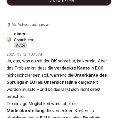
ANTWORTEN
Als Antwort auf
snow
clmcc
Contributor
‎2025-03-12
11:07 AM
Ja, das, was du mit der
OK
schreibst, ist korrekt. Aber
das Problem ist, dass die
verdeckte Kante
in
E00
nicht sichtbar sein soll, während die
Unterkante des
Sprungs
in
EU1
als
Untersichtslinie
dargestellt
werden müsste – und beides lässt sich nicht direkt
erreichen.
Die einzige Möglichkeit wäre, über die
Modelldarstellung
die verdeckten Kanten zu
eliminieren und in
EU1
händisch mit einer
Polylinie