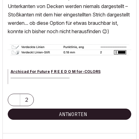
Unterkanten von Decken werden niemals dargestellt –
Stoßkanten mit dem hier eingestellten Strich dargestellt
werden... ob diese Option für etwas brauchbar ist,
konnte ich bisher noch nicht herausfinden
😉
)
Archicad For Future
F R E E D O M for-COLORS
______________________________________
archicad versions 8-29 | mac os 13 | win 11
2
ANTWORTEN