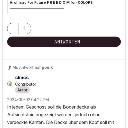
Archicad For Future
F R E E D O M for-COLORS
______________________________________
archicad versions 8-29 | mac os 13 | win 11
1
ANTWORTEN
Als Antwort auf
poeik
clmcc
Contributor
‎2024-09-02
04:22 PM
In jedem Geschoss soll die Bodendecke als
Aufsichtslinie angezeigt werden, jedoch ohne
verdeckte Kanten. Die Decke über dem Kopf soll mit