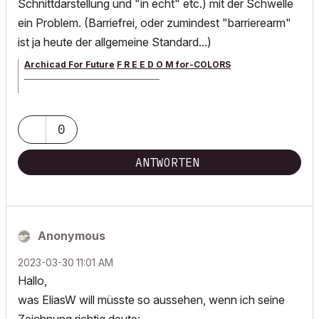
Schnittdarstellung und "in echt" etc.) mit der Schwelle
ein Problem. (Barriefrei, oder zumindest "barrierearm"
ist ja heute der allgemeine Standard...)
Archicad For Future
F R E E D O M for-COLORS
______________________________________
archicad versions 8-29 | mac os 13 | win 11
0
ANTWORTEN
Anonymous
‎2023-03-30
11:01 AM
Hallo,
was EliasW will müsste so aussehen, wenn ich seine
Zeichnung richtig deute: