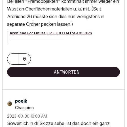
Bei allen "Fremdobjekten" kommt halt immer wieder ein
Wust an Oberflächenmaterialien u. a. mit. (Seit
Archicad 26 müsste sich dies nun wenigstens in
separate Ordner packen lassen.)
Archicad For Future
F R E E D O M for-COLORS
______________________________________
archicad versions 8-29 | mac os 13 | win 11
0
ANTWORTEN
poeik
Champion
‎2023-03-30
10:03 AM
Soweit ich in dr Skizze sehe, ist das doch ein ganz