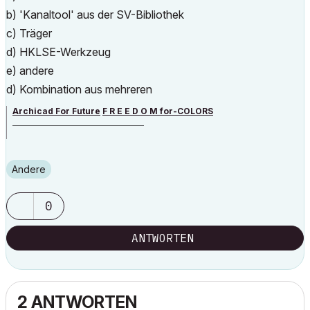
b) 'Kanaltool' aus der SV-Bibliothek
c) Träger
d) HKLSE-Werkzeug
e) andere
d) Kombination aus mehreren
Archicad For Future
F R E E D O M for-COLORS
______________________________________
archicad versions 8-29 | mac os 13 | win 11
Andere
0
ANTWORTEN
2 ANTWORTEN