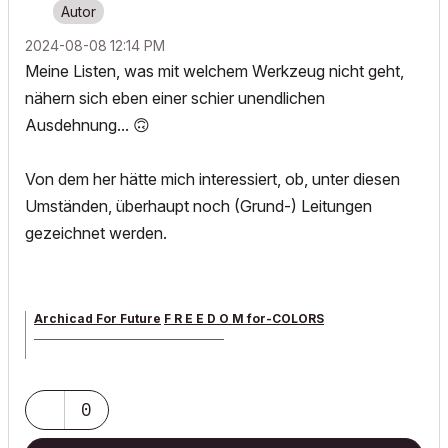
‎2024-08-08
12:14 PM
Meine Listen, was mit welchem Werkzeug nicht geht,
nähern sich eben einer schier unendlichen
Ausdehnung...
🙃
Von dem her hätte mich interessiert, ob, unter diesen
Umständen, überhaupt noch (Grund-) Leitungen
gezeichnet werden.
Archicad For Future
F R E E D O M for-COLORS
______________________________________
archicad versions 8-29 | mac os 13 | win 11
0