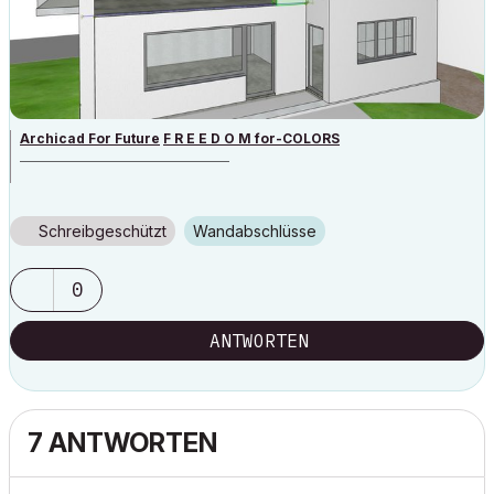
Archicad For Future
F R E E D O M for-COLORS
______________________________________
archicad versions 8-29 | mac os 13 | win 11
Schreibgeschützt
Wandabschlüsse
0
ANTWORTEN
7 ANTWORTEN