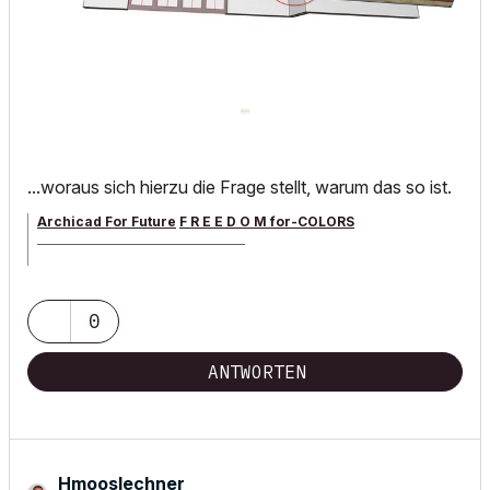
...woraus sich hierzu die Frage stellt, warum das so ist.
Archicad For Future
F R E E D O M for-COLORS
______________________________________
archicad versions 8-29 | mac os 13 | win 11
0
ANTWORTEN
Hmooslechner