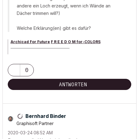
andere ein Loch erzeugt, wenn ich Wände an
Dächer trimmen will?)
Welche Erklärung(en) gibt es dafür?
Archicad For Future
F R E E D O M for-COLORS
______________________________________
archicad versions 8-29 | mac os 13 | win 11
0
ANTWORTEN
Bernhard Binder
Graphisoft Partner
‎2020-03-24
08:52 AM