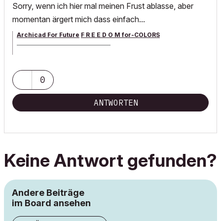
Sorry, wenn ich hier mal meinen Frust ablasse, aber
momentan ärgert mich dass einfach...
Archicad For Future
F R E E D O M for-COLORS
______________________________________
archicad versions 8-29 | mac os 13 | win 11
0
ANTWORTEN
Keine Antwort gefunden?
Andere Beiträge
im Board ansehen