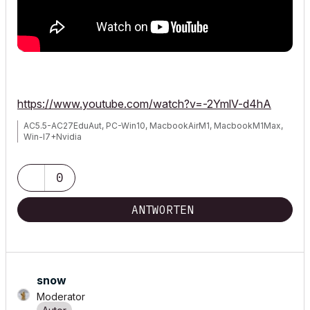
https://www.youtube.com/watch?v=-2YmlV-d4hA
AC5.5-AC27EduAut, PC-Win10, MacbookAirM1, MacbookM1Max,
Win-I7+Nvidia
0
ANTWORTEN
snow
Moderator