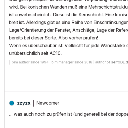
wird. Bei konischen Wänden muß eine Mehrschichtstruktur
ist unwahrscheinlich. Diese ist die Kernschicht. Eine kon
breit ist. Allerdings gibt es eine Reihe von Einschränkung
Lage/Orientierung der Fenster, Anschläge, Lage der Refe
bereits bei dieser Sorte. Also vorher prüfen!
Wenn es überschaubar ist: Vielleicht für jede Wandstärke ei
unübersichtlich seit AC10.
bim author since 1994 | bim manager since 2018 | author of
selfGDL.
Newcomer
zzyzx
... was auch noch zu prüfen ist (und generell bei der d