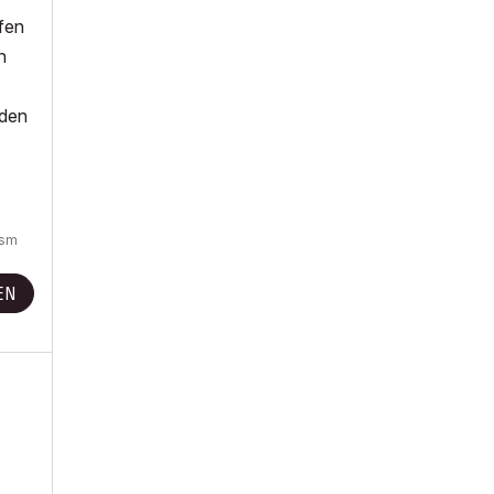
fen
h
nden
gsm
EN