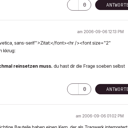
0
ANTWORT
am
‎2006-09-06
12:13 PM
tica, sans-serif">Zitat:</font><hr /><font size="2"
n kkrug:
ochmal reinsetzen muss.
du hast dir die Frage soeben selbst
0
ANTWORT
am
‎2006-09-06
01:02 PM
ichtige Bauteile haben einen Kern, der als Tragwerk interpretert