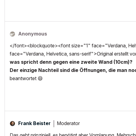
Anonymous
</font><blockquote><font size="1" face="Verdana, Helve
face="Verdana, Helvetica, sans-serif">Original erstellt vo
was spricht denn gegen eine zweite Wand (10cm)?
Der einzige Nachteil sind die Öffnungen, die man n
beantwortet
😄
Moderator
Frank Beister
Das geht prinzipiell, es benötigt aber Vorplanung. Mehrsch