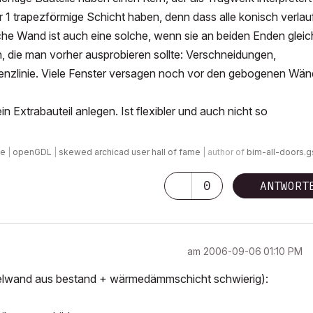
 1 trapezförmige Schicht haben, denn dass alle konisch verlau
ische Wand ist auch eine solche, wenn sie an beiden Enden gleic
en, die man vorher ausprobieren sollte: Verschneidungen,
renzlinie. Viele Fenster versagen noch vor den gebogenen Wä
n Extrabauteil anlegen. Ist flexibler und auch nicht so
de
|
openGDL
|
skewed archicad user hall of fame
| author of
bim-all-doors.
0
ANTWORT
am
‎2006-09-06
01:10 PM
oppelwand aus bestand + wärmedämmschicht schwierig):