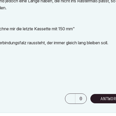
nd jedoch eine Länge haben, die nicht ins Rastermaß passt, so 
den.
hne mir die letzte Kassette mit 150 mm"
rbindungsfalz raussteht, der immer gleich lang bleiben soll.
0
ANTWOR