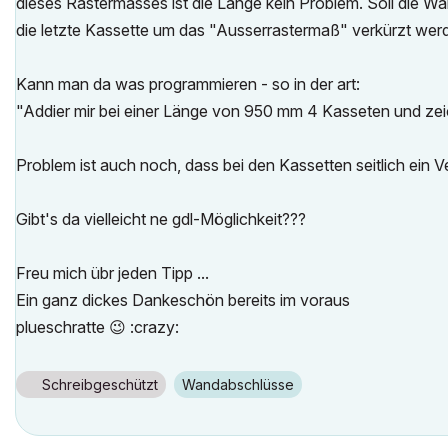
dieses Rastermasses ist die Länge kein Problem. Soll die Wa
die letzte Kassette um das "Ausserrastermaß" verkürzt wer
Kann man da was programmieren - so in der art:
"Addier mir bei einer Länge von 950 mm 4 Kasseten und zeic
Problem ist auch noch, dass bei den Kassetten seitlich ein Ve
Gibt's da vielleicht ne gdl-Möglichkeit???
Freu mich übr jeden Tipp ...
Ein ganz dickes Dankeschön bereits im voraus
plueschratte
😉
:crazy:
Schreibgeschützt
Wandabschlüsse