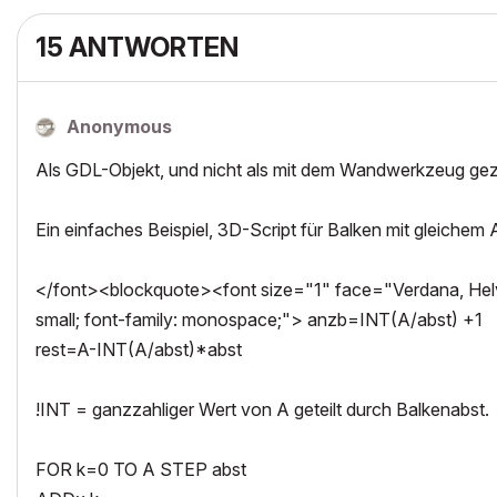
15 ANTWORTEN
Anonymous
Als GDL-Objekt, und nicht als mit dem Wandwerkzeug gez
Ein einfaches Beispiel, 3D-Script für Balken mit gleichem A
</font><blockquote><font size="1" face="Verdana, Helve
small; font-family: monospace;"> anzb=INT(A/abst) +1
rest=A-INT(A/abst)*abst
!INT = ganzzahliger Wert von A geteilt durch Balkenabst.
FOR k=0 TO A STEP abst