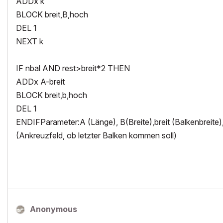
ADDx k
BLOCK breit,B,hoch
DEL 1
NEXT k
IF nbal AND rest>breit*2 THEN
ADDx A-breit
BLOCK breit,b,hoch
DEL 1
ENDIFParameter:A (Länge), B(Breite),breit (Balkenbreite
(Ankreuzfeld, ob letzter Balken kommen soll)
Anonymous