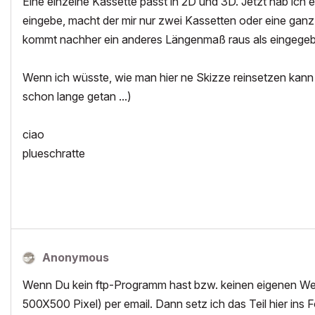
Eine einzelne Kassette passt in 2D und 3D. Jetzt hab ich 
eingebe, macht der mir nur zwei Kassetten oder eine ganz
kommt nachher ein anderes Längenmaß raus als eingegebe
Wenn ich wüsste, wie man hier ne Skizze reinsetzen kann w
schon lange getan ...)
ciao
plueschratte
Anonymous
Wenn Du kein ftp-Programm hast bzw. keinen eigenen Websp
500X500 Pixel) per email. Dann setz ich das Teil hier ins 