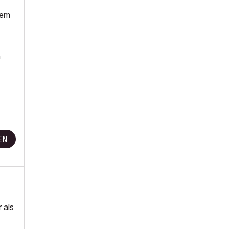
dem
h
EN
 als