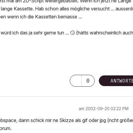
erst mal am 2D-Script weitergebastelt. Wenn ich jetzt ne Länge
 lange Kassette. Hab schon alles mögliche versucht ... ausser
n wenn ich die Kassetten bemasse ...
ürd ich das ja sehr gerne tun ...
🙄
(hätts wahrscheinlich auc
0
ANTWORT
am
‎2002-09-20
02:22 PM
ace, dann schick mir ne Skizze als gif oder jpg (ncht größer
Forum.