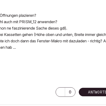
 Öffnungen plazieren?
efehl auch mit PRISM_12 anwenden?
chon ne faszinierende Sache dieses gdl).
rei Kassetten gehen (Höhe oben und unten, Breite immer gleich
nte ich doch dann das Fenster-Makro mit dazuladen - richtig? 
en hab ...
0
ANTWORT