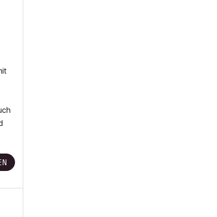
it
uch
d
EN