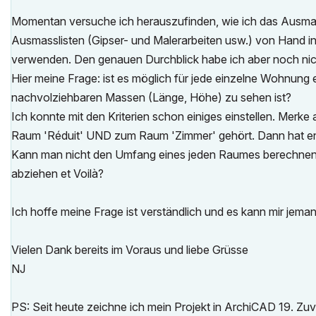
Momentan versuche ich herauszufinden, wie ich das Ausmas
Ausmasslisten (Gipser- und Malerarbeiten usw.) von Hand in
verwenden. Den genauen Durchblick habe ich aber noch nic
Hier meine Frage: ist es möglich für jede einzelne Wohnung e
nachvolziehbaren Massen (Länge, Höhe) zu sehen ist?
Ich konnte mit den Kriterien schon einiges einstellen. Me
Raum 'Réduit' UND zum Raum 'Zimmer' gehört. Dann hat ent
Kann man nicht den Umfang eines jeden Raumes berechnen l
abziehen et Voilà?
Ich hoffe meine Frage ist verständlich und es kann mir jeman
Vielen Dank bereits im Voraus und liebe Grüsse
NJ
PS: Seit heute zeichne ich mein Projekt in ArchiCAD 19. Zu