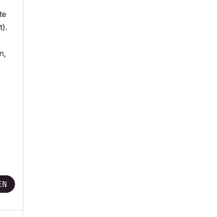
te
t).
n,
EN