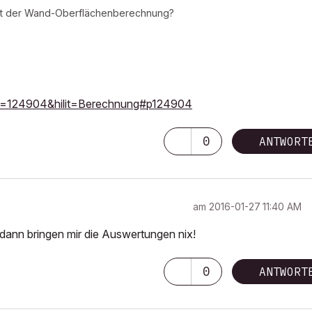
mit der Wand-Oberflächenberechnung?
0&p=124904&hilit=Berechnung#p124904
0
ANTWORT
am
‎2016-01-27
11:40 AM
dann bringen mir die Auswertungen nix!
0
ANTWORT