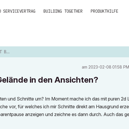
D SERVICEVERTRAG
BUILDING TOGETHER
PRODUKTHILFE
EN A...
am
‎2023-02-08
01:58 P
. Gelände in den Ansichten?
ten und Schnitte um? Im Moment mache ich das mit puren 2d L
fläche vor, für welches ich mir Schnitte direkt am Hausgrund er
nsparentpause anzeigen und zeichne es dann durch. Auch das ge