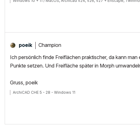
Windows 10 + 11 / MacOS, Archicad V24, V26, V27 + Enscape, Twinmo
Champion
poeik
Ich persönlich finde Freiflächen praktischer, da kann ma
Punkte setzen. Und Freifläche später in Morph umwandeln 
Gruss, poeik
ArchiCAD CHE 5 - 28 - Windows 11