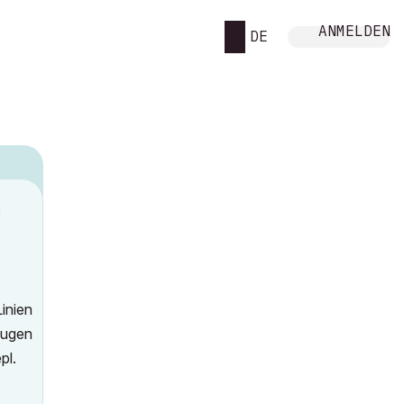
ANMELDEN
DE
M
inien
zeugen
pl.