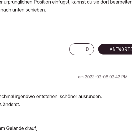
urprünglichen Position einfügst, kannst du sie dort bearbeiten
 nach unten schieben.
0
ANTWORT
am
‎2023-02-08
02:42 PM
nchmal irgendwo entstehen, schöner ausrunden.
s änderst.
em Gelände drauf,