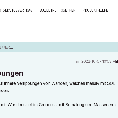
D SERVICEVERTRAG
BUILDING TOGETHER
PRODUKTHILFE
IPPUNGEN
am
‎2022-10-07
10:08 A
ppungen
 für innere Verrippungen von Wänden, welches massiv mit SOE
rden.
- mit Wandansicht im Grundriss m it Bemalung und Massenermit