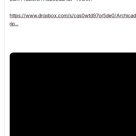
https://www.dropbox.com/s/cqs0wtd97or5de0/Arc
rip...