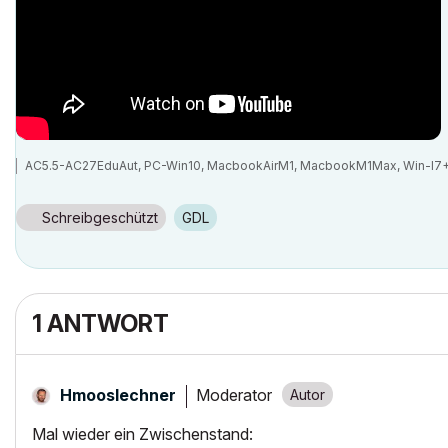
AC5.5-AC27EduAut, PC-Win10, MacbookAirM1, MacbookM1Max, Win-I7+
Schreibgeschützt
GDL
1 ANTWORT
Moderator
Hmooslechner
Mal wieder ein Zwischenstand: