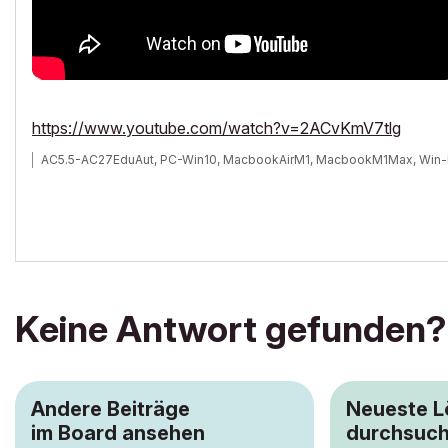
https://www.youtube.com/watch?v=2ACvKmV7tlg
AC5.5-AC27EduAut, PC-Win10, MacbookAirM1, MacbookM1Max, Win-
Keine Antwort gefunden?
Andere Beiträge
Neueste 
im Board ansehen
durchsuc