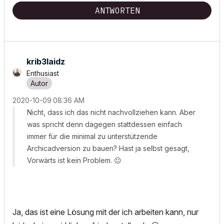
POSIWID – The Purpose Of a System Is What It Does ///
ANTWORTEN
«Furthermore, I consider that Carth...
yearly releases
must be
destroyed»
krib3laidz
Enthusiast
‎2020-10-09
08:36 AM
Nicht, dass ich das nicht nachvollziehen kann. Aber
was spricht denn dagegen stattdessen einfach
immer für die minimal zu unterstützende
Archicadversion zu bauen? Hast ja selbst gesagt,
Vorwärts ist kein Problem.
😐
Ja, das ist eine Lösung mit der ich arbeiten kann, nur