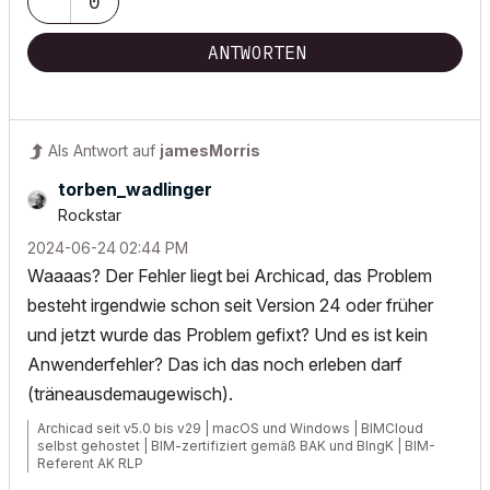
0
ANTWORTEN
Als Antwort auf
jamesMorris
torben_wadlinge
r
Rockstar
‎2024-06-24
02:44 PM
Waaaas? Der Fehler liegt bei Archicad, das Problem
besteht irgendwie schon seit Version 24 oder früher
und jetzt wurde das Problem gefixt? Und es ist kein
Anwenderfehler? Das ich das noch erleben darf
(träneausdemaugewisch).
Archicad seit v5.0 bis v29 | macOS und Windows | BIMCloud
selbst gehostet | BIM-zertifiziert gemäß BAK und BIngK | BIM-
Referent AK RLP