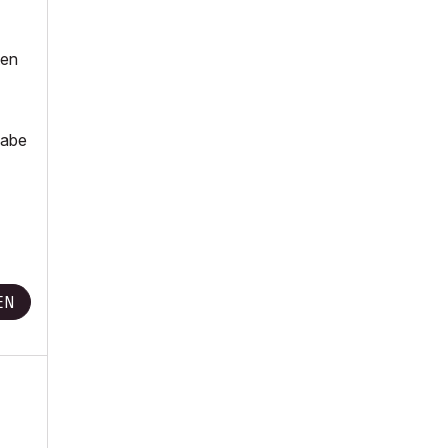
ten
habe
EN