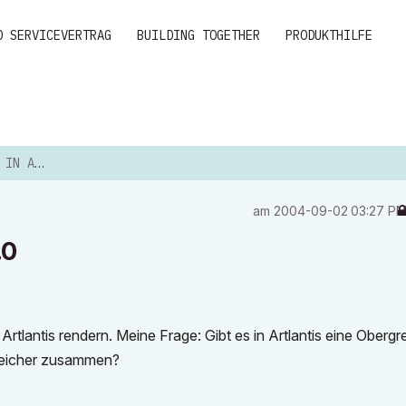
D SERVICEVERTRAG
BUILDING TOGETHER
PRODUKTHILFE
NTIS 4.0
am
‎2004-09-02
03:27 P
.0
tlantis rendern. Meine Frage: Gibt es in Artlantis eine Obergr
speicher zusammen?