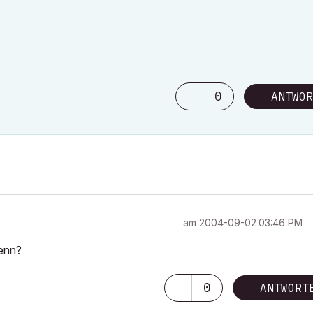
0
ANTWOR
am
‎2004-09-02
03:46 PM
denn?
0
ANTWORT