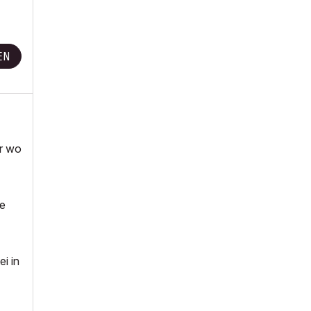
EN
er wo
ge
i in