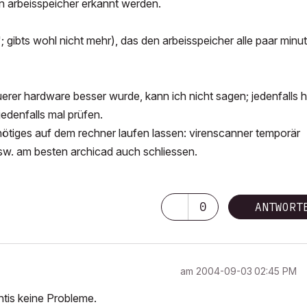
 arbeisspeicher erkannt werden.
gibts wohl nicht mehr), das den arbeisspeicher alle paar minu
euerer hardware besser wurde, kann ich nicht sagen; jedenfalls 
jedenfalls mal prüfen.
unnötiges auf dem rechner laufen lassen: virenscanner temporär
 usw. am besten archicad auch schliessen.
0
ANTWORT
am
‎2004-09-03
02:45 PM
ntis keine Probleme.