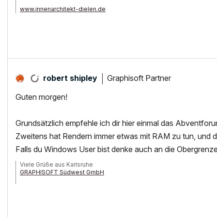
www.innenarchitekt-dielen.de
www.visualisierung-immobilien.de
Graphisoft Partner
robert shipley
Guten morgen!
Grundsätzlich empfehle ich dir hier einmal das Abventfor
Zweitens hat Rendern immer etwas mit RAM zu tun, und da
Falls du Windows User bist denke auch an die Obergrenz
Viele Grüße aus Karlsruhe
GRAPHISOFT Südwest GmbH
HPZ420 XeonE-1650, 24GB-Ram, GeForceGTX670-4GB, Win7prof64, AC