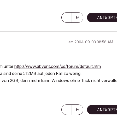
0
ANTWORT
am
‎2004-09-03
08:58 AM
um unter
http://www.abvent.com/us/forum/default.htm
 sind deine 512MB auf jeden Fall zu wenig.
e von 2GB, denn mehr kann Windows ohne Trick nicht verwalte
 19, Art*lantis 6, 3ds max2012
0
ANTWORT