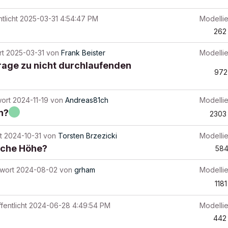
tlicht
2025-03-31 4:54:47 PM
Modelli
262
rt
2025-03-31
von
Frank Beister
Modelli
age zu nicht durchlaufenden
972
wort
2024-11-19
von
Andreas81ch
Modelli
n?
2303
t
2024-10-31
von
Torsten Brzezicki
Modelli
sche Höhe?
58
twort
2024-08-02
von
grham
Modelli
1181
fentlicht
2024-06-28 4:49:54 PM
Modelli
442