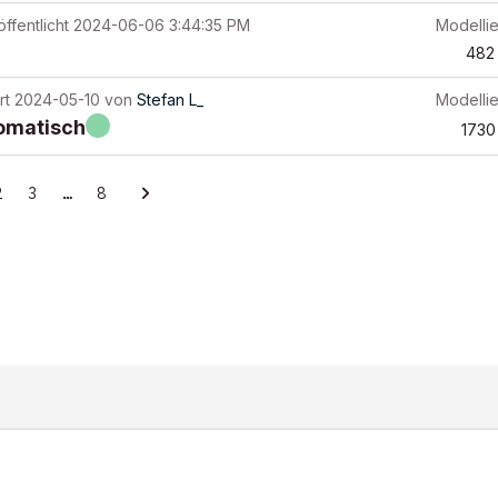
ffentlicht
2024-06-06 3:44:35 PM
Modelli
482
rt
2024-05-10
von
Stefan L_
Modelli
omatisch
1730
2
3
…
8
ITY-RICHTLINIEN