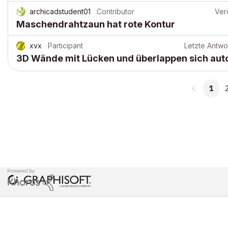
archicadstudent01
Contributor
Verö
Maschendrahtzaun hat rote Kontur
xvx
Participant
Letzte Antwo
3D Wände mit Lücken und überlappen sich aut
1
COPYRIGHT © 2026 GRAPHISOFT. ALLE RECHTE VORBEHALTEN.
DATENSCHUTZRICHTLINIE
NUTZUNGSBEDINGUNGEN
COMMUN