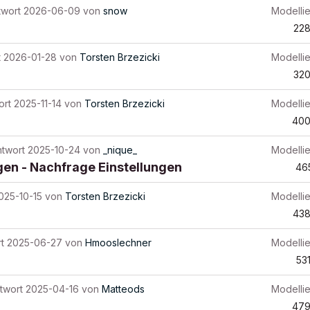
twort
2026-06-09
von
snow
Modelli
22
t
2026-01-28
von
Torsten Brzezicki
Modelli
32
ort
2025-11-14
von
Torsten Brzezicki
Modelli
40
ntwort
2025-10-24
von
_nique_
Modelli
en - Nachfrage Einstellungen
46
025-10-15
von
Torsten Brzezicki
Modelli
43
t
2025-06-27
von
Hmooslechner
Modelli
53
twort
2025-04-16
von
Matteods
Modelli
47