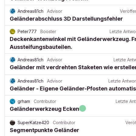
Andreas81ch
Advisor
Veröffen
Geländerabschluss 3D Darstellungsfehler
Peter777
Booster
Letzte Antwo
Deckenkantenwinkel mit Geländerwerkzeug. Fr
Aussteifungsbauteilen.
Andreas81ch
Advisor
Letzte Ant
Geländer mit verdrehten Staketen wie erstelle
Andreas81ch
Advisor
Letzte Antwor
Geländer - Eigene Geländer-Pfosten automati
grham
Contributor
Letzte An
Geländerwerkzeug Ecken
SuperKatze420
Contributor
Veröf
Segmentpunkte Geländer