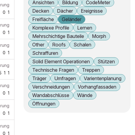
Ansichten
Bildung
CodeMeter
erung
Decken
Dächer
Ereignisse
8
0
1
Freifläche
Geländer
erung
Komplexe Profile
Lernen
0
0
1
Mehrschichtige Bauteile
Morph
Other
Roofs
Schalen
erung
0
0
1
Schraffuren
Solid Element Operationen
Stützen
erung
Technische Fragen
Treppen
5
1
1
Träger
Umfragen
Varientenplanung
erung
Verschneidungen
Vorhangfassaden
8
0
1
Wandabschlüsse
Wände
Öffnungen
erung
1
0
1
erung
9
0
1