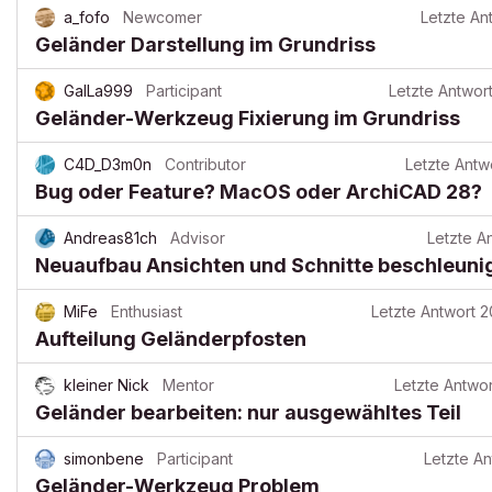
a_fofo
Newcomer
Letzte An
Geländer Darstellung im Grundriss
GalLa999
Participant
Letzte Antwor
Geländer-Werkzeug Fixierung im Grundriss
C4D_D3m0n
Contributor
Letzte Antw
Bug oder Feature? MacOS oder ArchiCAD 28?
Andreas81ch
Advisor
Letzte A
Neuaufbau Ansichten und Schnitte beschleunig
MiFe
Enthusiast
Letzte Antwort
2
Aufteilung Geländerpfosten
kleiner Nick
Mentor
Letzte Antwor
Geländer bearbeiten: nur ausgewähltes Teil
simonbene
Participant
Letzte An
Geländer-Werkzeug Problem