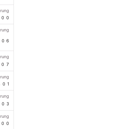
erung
0
0
erung
0
6
erung
0
7
erung
4
0
1
erung
0
3
erung
0
0