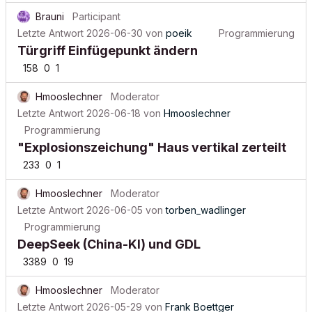
Brauni
Participant
Letzte Antwort
2026-06-30
von
poeik
Programmierung
Türgriff Einfügepunkt ändern
158
0
1
Hmooslechner
Moderator
Letzte Antwort
2026-06-18
von
Hmooslechner
Programmierung
"Explosionszeichung" Haus vertikal zerteilt
233
0
1
Hmooslechner
Moderator
Letzte Antwort
2026-06-05
von
torben_wadlinger
Programmierung
DeepSeek (China-KI) und GDL
3389
0
19
Hmooslechner
Moderator
Letzte Antwort
2026-05-29
von
Frank Boettger