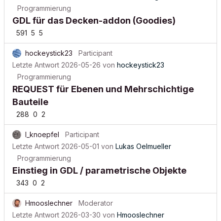
Programmierung
GDL für das Decken-addon (Goodies)
591
5
5
hockeystick23
Participant
Letzte Antwort
2026-05-26
von
hockeystick23
Programmierung
REQUEST für Ebenen und Mehrschichtige
Bauteile
288
0
2
l_knoepfel
Participant
Letzte Antwort
2026-05-01
von
Lukas Oelmueller
Programmierung
Einstieg in GDL / parametrische Objekte
343
0
2
Hmooslechner
Moderator
Letzte Antwort
2026-03-30
von
Hmooslechner