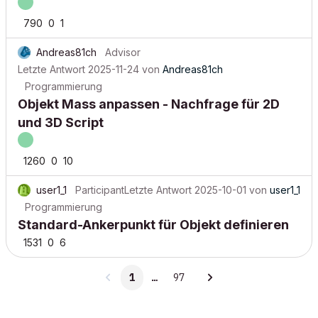
790
0
1
Andreas81ch
Advisor
Letzte Antwort
2025-11-24
von
Andreas81ch
Programmierung
Objekt Mass anpassen - Nachfrage für 2D
und 3D Script
1260
0
10
user1_1
Participant
Letzte Antwort
2025-10-01
von
user1_1
Programmierung
Standard-Ankerpunkt für Objekt definieren
1531
0
6
1
…
97