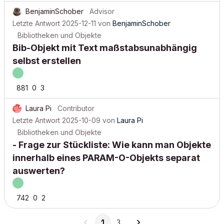
BenjaminSchober
Advisor
Letzte Antwort
2025-12-11
von
BenjaminSchober
Bibliotheken und Objekte
Bib-Objekt mit Text maßstabsunabhängig
selbst erstellen
881
0
3
Laura Pi
Contributor
Letzte Antwort
2025-10-09
von
Laura Pi
Bibliotheken und Objekte
- Frage zur Stückliste: Wie kann man Objekte
innerhalb eines PARAM-O-Objekts separat
auswerten?
742
0
2
1
3