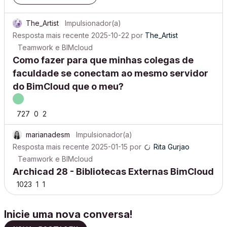
The_Artist
Impulsionador(a)
Resposta mais recente
2025-10-22
por
The_Artist
Teamwork e BIMcloud
Como fazer para que minhas colegas de
faculdade se conectam ao mesmo servidor
do BimCloud que o meu?
727
0
2
marianadesm
Impulsionador(a)
Resposta mais recente
2025-01-15
por
Rita Gurjao
Teamwork e BIMcloud
Archicad 28 - Bibliotecas Externas BimCloud
1023
1
1
Inicie uma nova conversa!