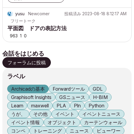
yusu
Newcomer
投稿済み
2023-08-18 8:12:17 AM
フリートーク
平面図 ドアの表記方法
963
1
0
会話をはじめる
フォーラムに投稿
ラベル
Archicadの基本
Forwardツール
GDL
Graphisoft Insights
GSニュース
H-BIM
Learn
maxwell
PLA
Pln
Python
うが、
その他
イベント
イベントニュース
イベント情報
オブジェクト
カーテンウォール
コンペ
トレーニング
ニュース
ビューワー