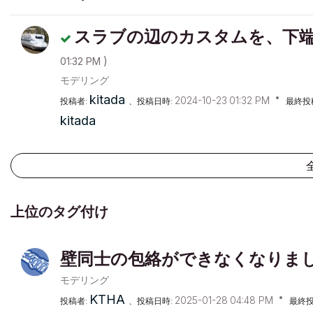
スラブの辺のカスタムを、下
)
01:32 PM
モデリング
kitada
‎2024-10-23
01:32 PM
投稿者:
、投稿日時:
最終投
kitada
上位のタグ付け
壁同士の包絡ができなくなりま
モデリング
KTHA
‎2025-01-28
04:48 PM
投稿者:
、投稿日時:
最終投