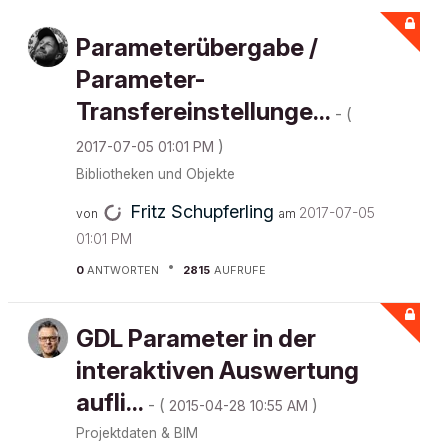
Parameterübergabe /
Parameter-
Transfereinstellunge...
- (
)
‎2017-07-05
01:01 PM
Bibliotheken und Objekte
Fritz Schupferling
‎2017-07-05
von
am
01:01 PM
0
ANTWORTEN
2815
AUFRUFE
GDL Parameter in der
interaktiven Auswertung
aufli...
- (
)
‎2015-04-28
10:55 AM
Projektdaten & BIM