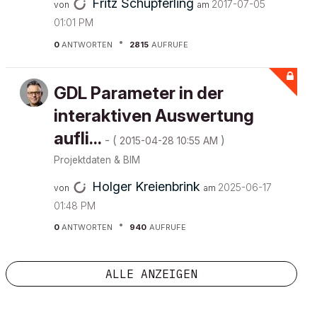
Fritz Schupferling
‎2017-07-05
von
am
01:01 PM
0
ANTWORTEN
2815
AUFRUFE
GDL Parameter in der
interaktiven Auswertung
aufli...
- (
)
‎2015-04-28
10:55 AM
Projektdaten & BIM
Holger Kreienbrink
‎2025-06-17
von
am
01:48 PM
0
ANTWORTEN
940
AUFRUFE
ALLE ANZEIGEN