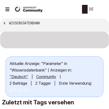
DE
WISSENSDATENBANK
Aktuelle Anzeige: "Parameter" in
"Wissensdatenbank" ( Anzeigen in:
"Deutsch"
|
Community
)
2 Beiträge
|
2 Tagger
|
Erste Verwendung:
‎2015-04-28
Zuletzt mit Tags versehen