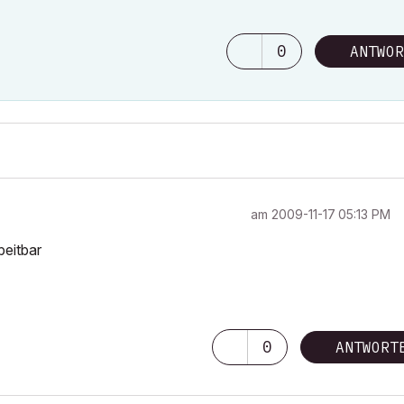
0
ANTWOR
am
‎2009-11-17
05:13 PM
beitbar
0
ANTWORT