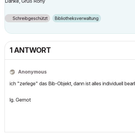
Danke, Gruß Rony
Schreibgeschützt
Bibliotheksverwaltung
1 ANTWORT
Anonymous
ich "zerlege" das Bib-Objekt, dann ist alles individuell bear
lg. Gernot