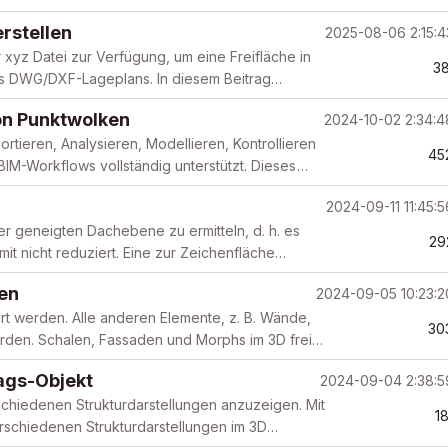
b...
rstellen
2025-08-06 2:15:
 xyz Datei zur Verfügung, um eine Freifläche in
38
ines DWG/DXF-Lageplans. In diesem Beitrag
..
on Punktwolken
2024-10-02 2:34:
rtieren, Analysieren, Modellieren, Kontrollieren
45
M-Workflows vollständig unterstützt. Dieses
2024-09-11 11:45:
ner geneigten Dachebene zu ermitteln, d. h. es
29
it nicht reduziert. Eine zur Zeichenfläche
.
hen
2024-09-05 10:23:
rt werden. Alle anderen Elemente, z. B. Wände,
30
rden. Schalen, Fassaden und Morphs im 3D frei
..
rags-Objekt
2024-09-04 2:38:
schiedenen Strukturdarstellungen anzuzeigen. Mit
1
erschiedenen Strukturdarstellungen im 3D