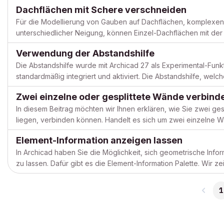
dargestellt werden. Dieser Artikel zeigt Ihnen, wie Sie eine Trep
Dachflächen mit Schere verschneiden
Für die Modellierung von Gauben auf Dachflächen, komplexe
unterschiedlicher Neigung, können Einzel-Dachflächen mit d
Auswahl einer Einzel-Dachfläche im 3D-Fenster. Die cmd-Taste 
Verwendung der Abstandshilfe
Die Abstandshilfe wurde mit Archicad 27 als Experimental-Funkt
standardmäßig integriert und aktiviert. Die Abstandshilfe, we
umliegenden Elementen angezeigt wird, kann im Grundriss verw
Zwei einzelne oder gesplittete Wände verbind
In diesem Beitrag möchten wir Ihnen erklären, wie Sie zwei ges
liegen, verbinden können. Handelt es sich um zwei einzelne 
dass sie aneinander stoßen.Markieren Sie dann die beide...
Element-Information anzeigen lassen
In Archicad haben Sie die Möglichkeit, sich geometrische Inf
zu lassen. Dafür gibt es die Element-Information Palette. Wir z
finden und wie Sie diese nutzen können.Wo finde ich d...
1