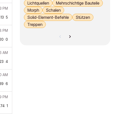
Lichtquellen
Mehrschichtige Bauteile
43 PM
Morph
Schalen
Solid-Element-Befehle
Stützen
13
5
Treppen
48 PM
20
0
56 AM
23
4
20 AM
39
6
59 PM
874
1