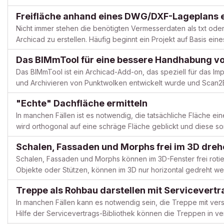
vorgehen sollten, um das bestmögliche Ergebnis im Projekt und 
Freifläche anhand eines DWG/DXF-Lageplans e
Nicht immer stehen die benötigten Vermesserdaten als txt oder
Archicad zu erstellen. Häufig beginnt ein Projekt auf Basis e
erläutern wir Ihnen, wie Sie dennoch eine Freifläche auf Grundl.
Das BIMmTool für eine bessere Handhabung v
Das BIMmTool ist ein Archicad-Add-on, das speziell für das Impo
und Archivieren von Punktwolken entwickelt wurde und Scan2BI
Tool ist nahtlos in die Archicad-Umgebung integriert, um al...
"Echte" Dachfläche ermitteln
In manchen Fällen ist es notwendig, die tatsächliche Fläche ei
wird orthogonal auf eine schräge Fläche geblickt und diese som
orthogonale Dachaufsicht ist dann nicht ausreichend. Dieser A..
Schalen, Fassaden und Morphs frei im 3D dre
Schalen, Fassaden und Morphs können im 3D-Fenster frei rotie
Objekte oder Stützen, können im 3D nur horizontal gedreht we
drehen durch: 1. Definition der Rotationsachse Wenn der Befehl.
Treppe als Rohbau darstellen mit Servicevert
In manchen Fällen kann es notwendig sein, die Treppe mit ver
Hilfe der Servicevertrags-Bibliothek können die Treppen in v