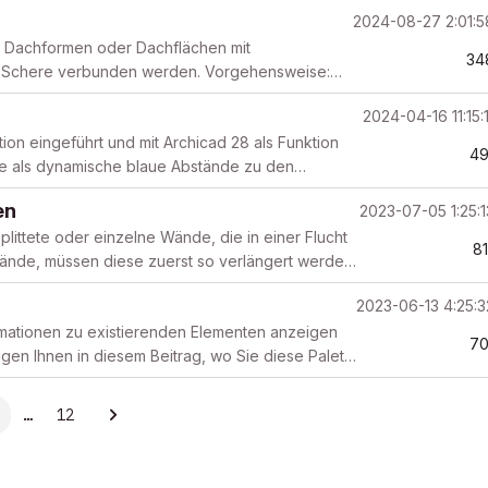
...
2024-08-27 2:01:
n Dachformen oder Dachflächen mit
34
er Schere verbunden werden. Vorgehensweise:
für macOS bzw. strg-T...
2024-04-16 11:15:
ion eingeführt und mit Archicad 28 als Funktion
49
lche als dynamische blaue Abstände zu den
en...
en
2023-07-05 1:25:
plittete oder einzelne Wände, die in einer Flucht
81
Wände, müssen diese zuerst so verlängert werden,
2023-06-13 4:25:
ormationen zu existierenden Elementen anzeigen
70
eigen Ihnen in diesem Beitrag, wo Sie diese Palette
…
12