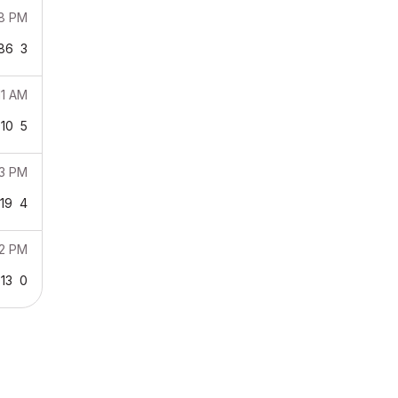
58 PM
86
3
11 AM
10
5
13 PM
19
4
32 PM
13
0