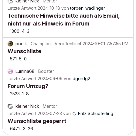
kleiner Nick
Mentor
Letzte Antwort
2024-10-18
von
torben_wadlinger
Technische Hinweise bitte auch als Email,
nicht nur als Hinweis im Forum
1300
4
3
poeik
Champion
Veröffentlicht
2024-10-01 7:57:55 PM
Wunschliste
571
5
0
Lumina68
Booster
Letzte Antwort
2024-09-09
von
dgordg2
Forum Umzug?
2523
1
8
kleiner Nick
Mentor
Letzte Antwort
2024-07-23
von
Fritz Schupferling
Wunschliste gesperrt
6472
3
26