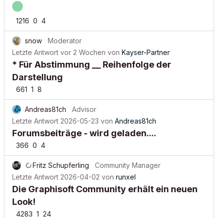
1216
0
4
snow
Moderator
Letzte Antwort
vor 2 Wochen
von
Kayser-Partner
* Für Abstimmung __ Reihenfolge der
Darstellung
661
1
8
Andreas81ch
Advisor
Letzte Antwort
2026-05-23
von
Andreas81ch
Forumsbeiträge - wird geladen....
366
0
4
Fritz Schupferling
Community Manager
Letzte Antwort
2026-04-02
von
runxel
Die Graphisoft Community erhält ein neuen
Look!
4283
1
24