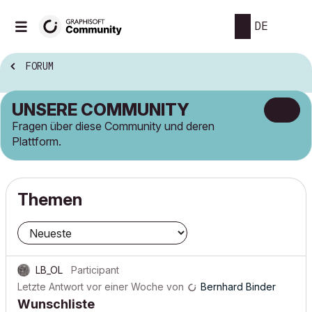
DE
FORUM
UNSERE COMMUNITY
Fragen über diese Community und deren
Plattform.
Themen
LB_OL
Participant
Letzte Antwort
vor einer Woche
von
Bernhard Binder
Wunschliste