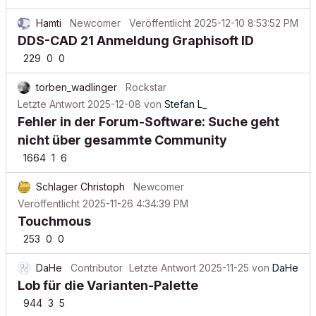
Hamti
Newcomer
Veröffentlicht
2025-12-10 8:53:52 PM
DDS-CAD 21 Anmeldung Graphisoft ID
229
0
0
torben_wadlinger
Rockstar
Letzte Antwort
2025-12-08
von
Stefan L_
Fehler in der Forum-Software: Suche geht
nicht über gesammte Community
1664
1
6
Schlager Christoph
Newcomer
Veröffentlicht
2025-11-26 4:34:39 PM
Touchmous
253
0
0
DaHe
Contributor
Letzte Antwort
2025-11-25
von
DaHe
Lob für die Varianten-Palette
944
3
5