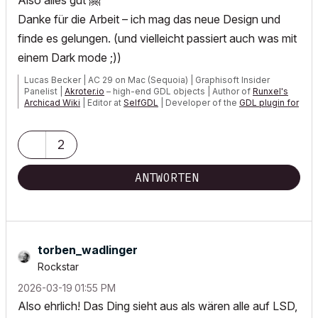
Also alles gut
🤗
Danke für die Arbeit – ich mag das neue Design und
finde es gelungen. (und vielleicht passiert auch was mit
einem Dark mode ;))
Lucas Becker | AC 29 on Mac (Sequoia) | Graphisoft Insider
Panelist |
Akroter.io
– high-end GDL objects | Author of
Runxel's
Archicad Wiki
| Editor at
SelfGDL
| Developer of the
GDL plugin for
Sublime Text
My List of AC shortcomings & bugs
|
I Will Piledrive You If You
2
Mention AI Again
|
POSIWID – The Purpose Of a System Is What It Does ///
ANTWORTEN
«Furthermore, I consider that Carth...
yearly releases
must be
destroyed»
torben_wadlinge
r
Rockstar
‎2026-03-19
01:55 PM
Also ehrlich! Das Ding sieht aus als wären alle auf LSD,