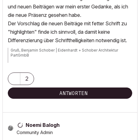
und neuen Beiträgen war mein erster Gedanke, als ich
die neue Präsenz gesehen habe.
Der Vorschlag die neuen Beiträge mit fetter Schrift zu
"highlighten" finde ich sinnvoll, da damit keine
Differenzierung über Schrifthelligkeiten notwendig ist.
Gruß, Benjamin Schober | Eidenhardt + Schober Architektur
PartGmbB
ArchiCAD 21-29 (Voll, D), Windows 11 Pro (64-bit), Intel Core Ultra 9
285, 64 GB RAM, nVidia RTX 2000 Ada, 16 GB DDR6
2
ANTWORTEN
Noemi Balogh
Community Admin