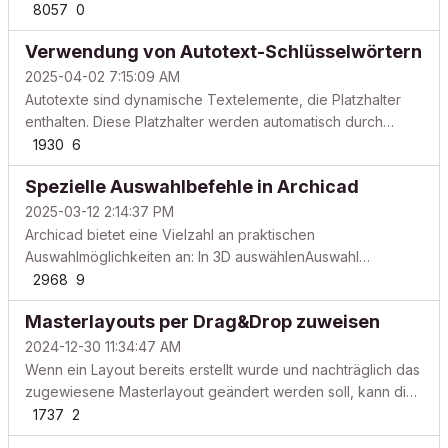
Punkte bei einer Migration führen.
8057
0
VorbereitungBackupBibliothekenKlassifizierung und
Verwendung von Autotext-Schlüsselwörtern
EigenschaftenIFC ÜbersetzerHotlinks Vorbereitung Machen
Sie sich mit den Ä...
2025-04-02 7:15:09 AM
Autotexte sind dynamische Textelemente, die Platzhalter
enthalten. Diese Platzhalter werden automatisch durch
relevante Informationen aus dem Projekt, Layout oder
1930
6
Modell ersetzt. Die Daten können numerische Werte, Texte
Spezielle Auswahlbefehle in Archicad
oder projektspezifische Parameter sein und aktualisiere...
2025-03-12 2:14:37 PM
Archicad bietet eine Vielzahl an praktischen
Auswahlmöglichkeiten an: In 3D auswählenAuswahl
ausblendenAuswahl anzeigenAuswahl im 3D
2968
9
anzeigenMarkierungsrahmen im 3D anzeigenAlle
Masterlayouts per Drag&Drop zuweisen
anzeigenIm Grundriss auswählenNur Grundrissauswahl
auflistenAus Auswertung im Grundriss oder 3D a...
2024-12-30 11:34:47 AM
Wenn ein Layout bereits erstellt wurde und nachträglich das
zugewiesene Masterlayout geändert werden soll, kann dies
per Drag&Drop einfach und schnell angepasst werden.
1737
2
Dafür muss das gewünschte Masterlayout auf das