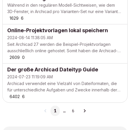
Sie sich mit den Ä...
Während in den regulären Modell-Sichtweisen, wie dem
3D-Fenster, in Archicad pro Varianten-Set nur eine Variante
sichtbar geschaltet werden kann, ermöglicht der Modell
1629
6
Vergleich in einem Tab den direkten Vergleich
Online-Projektvorlagen lokal speichern
verschiedener Varianten als 3D-Sicht. 3D-Fenster Modell
Vergl...
2024-08-14 11:38:05 AM
Seit Archicad 27 werden die Beispiel-Projektvorlagen
ausschließlich online gehostet. Somit haben die Archicad-
Nutzer:innen stets Zugriff auf die aktuellsten Vorlagen. In
2609
0
manchen Fällen kann es allerdings praktisch sein, die
Der große Archicad Dateityp Guide
Beispiel-Projektvorlagedateien auch auf dem eigenen...
2024-07-23 11:19:09 AM
Archicad verwendet eine Vielzahl von Dateiformaten, die
für unterschiedliche Aufgaben und Zwecke innerhalb der
Archicad-Umgebung genutzt werden. Archicad
6402
6
ProjektdateienBIMx DateiTeamwork DateienBibliothek
FormateDiagnostik FormateLegacy Datei-Formate Archicad
1
…
6
Projektdateien ...