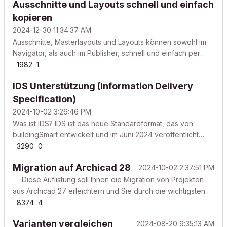
Ausschnitte und Layouts schnell und einfach
anzupassende Layout mit der Maus gezogen werden.
kopieren
2024-12-30 11:34:37 AM
Ausschnitte, Masterlayouts und Layouts können sowohl im
Navigator, als auch im Publisher, schnell und einfach per
Tastaturkürzel dupliziert werden. Ausschnitte, Masterlayouts
1982
1
oder Layouts im Navigator oder Publisher auswählen und
IDS Unterstützung (Information Delivery
linke Maustaste gedrückt halten. Anschließend...
Specification)
2024-10-02 3:26:46 PM
Was ist IDS? IDS ist das neue Standardformat, das von
buildingSmart entwickelt und im Juni 2024 veröffentlicht
wurde. IDS, oder Information Delivery Specifications,
3290
0
ermöglicht die formale Darstellung der AIA (Auftraggeber-
Migration auf Archicad 28
2024-10-02 2:37:51 PM
Informationsanforderungen) in einem Format, das sowoh...
Diese Auflistung soll Ihnen die Migration von Projekten
aus Archicad 27 erleichtern und Sie durch die wichtigsten
Punkte bei einer Migration führen.
8374
4
VorbereitungBackupBibliothekenKlassifizierung und
Varianten vergleichen
2024-08-20 9:35:13 AM
EigenschaftenIFC ÜbersetzerHotlinks Vorbereitung Machen