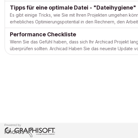
Tipps für eine optimale Datei - "Dateihygiene"
Es gibt einige Tricks, wie Sie mit Ihren Projekten umgehen könn
erhebliches Optimierungspotential in den Rechnern, den Arbei
Ihr Computer genügend Arbeitsspeicher? Ein Projekt benötigt...
Performance Checkliste
Wenn Sie das Gefühl haben, dass sich Ihr Archicad Projekt lang
überprüfen sollten. Archicad Haben Sie das neueste Update v
Update im Archicad Hilfe-Menü. Wie groß ist die eingebettete B.