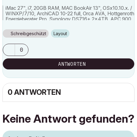
iMac 27", i7, 20GB RAM, MAC BookAir 13", OSx10.10.x. /
WINXP/7/10, ArchiCAD 10-22 full, Orca AVA, Hottgenroth
Energieberater Pro, Synology DS716+ 2x4TB, APC 900
Pro
Schreibgeschützt
Layout
0
ANTWORTEN
0 ANTWORTEN
Keine Antwort gefunden?