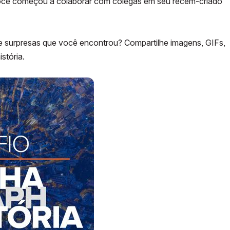
ocê começou a colaborar com colegas em seu recém-criado
 e surpresas que você encontrou? Compartilhe imagens, GIFs,
stória.