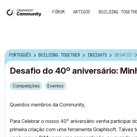
FÓRUM
ARTIGOS
BUILDING TOGETH
PORTUGUÊS
BUILDING TOGETHER
INSIGHTS
DESAFIO DO 40º ANIVE
Desafio do 40º aniversário: Min
Competiçōes
Eventos
Queridos membros da Community,
o
Para Celebrar o nosso 40
aniversário venha participar d
primeira criação com uma ferramenta Graphisoft. Talvez t