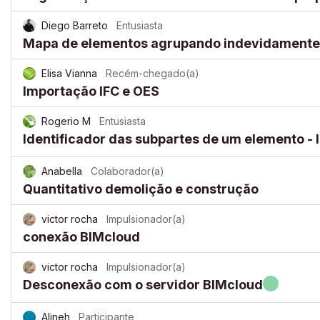
Diego Barreto
Entusiasta
Mapa de elementos agrupando indevidamente
Elisa Vianna
Recém-chegado(a)
Importação IFC e OES
Rogerio M
Entusiasta
Identificador das subpartes de um elemento -
Anabella
Colaborador(a)
Quantitativo demolição e construção
victor rocha
Impulsionador(a)
conexão BIMcloud
victor rocha
Impulsionador(a)
Desconexão com o servidor BIMcloud
Alineh
Participante