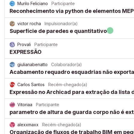
Murilo Feliciano
Participante
Reconhecimento via python de elementos MEP
victor rocha
Impulsionador(a)
Superfície de paredes e quantitativo
Provali
Participante
EXPRESSÃO
giulianabenatto
Colaborador(a)
Acabamento requadro esquadrias não exporta
Carlos Santos
Recém-chegado(a)
Expressão no Archicad para extração da lista 
Vitoriaa
Participante
parametro de altura de guarda corpo não é ex
alexxmaxx
Recém-chegado(a)
Organização de fluxos de trabalho BIM em peq