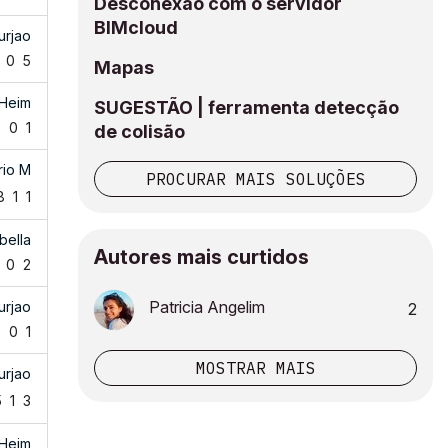
Desconexão com o servidor
BIMcloud
urjao
0
5
Mapas
 Heim
SUGESTÃO | ferramenta detecção
7
0
1
de colisão
rio M
PROCURAR MAIS SOLUÇÕES
8
1
1
bella
Autores mais curtidos
0
2
Patricia Angelim
urjao
2
0
0
1
MOSTRAR MAIS
urjao
5
1
3
 Heim