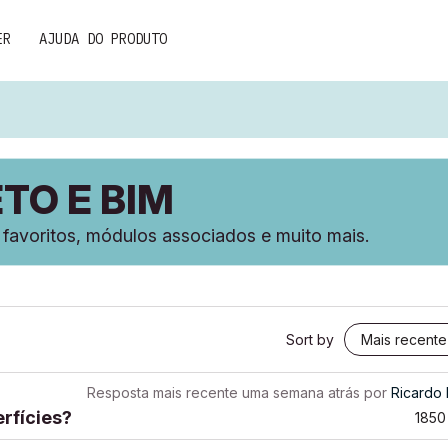
ER
AJUDA DO PRODUTO
TO E BIM
, favoritos, módulos associados e muito mais.
Sort by
Resposta mais recente
uma semana atrás
por
Ricardo
rfícies?
1850