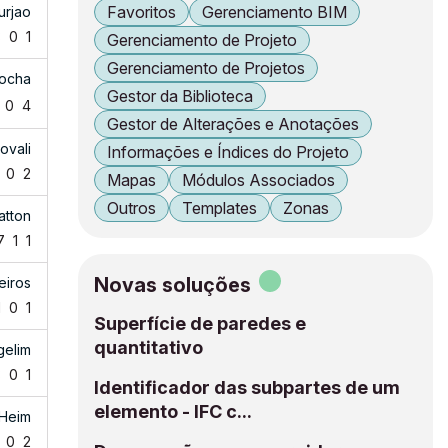
Favoritos
Gerenciamento BIM
urjao
3
0
1
Gerenciamento de Projeto
Gerenciamento de Projetos
rocha
Gestor da Biblioteca
0
4
Gestor de Alterações e Anotações
ovali
Informações e Índices do Projeto
0
2
Mapas
Módulos Associados
Outros
Templates
Zonas
atton
7
1
1
Novas soluções
eiros
1
0
1
Superfície de paredes e
quantitativo
gelim
3
0
1
Identificador das subpartes de um
elemento - IFC c...
 Heim
0
2