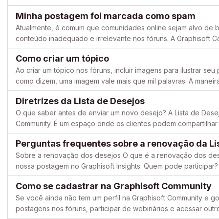
inovando para atender às suas necessidades em constante cre
Minha postagem foi marcada como spam
Atualmente, é comum que comunidades online sejam alvo de b
conteúdo inadequado e irrelevante nos fóruns. A Graphisoft
diariamente para evitar que essas ações indesejadas aconteça
Como criar um tópico
Ao criar um tópico nos fóruns, incluir imagens para ilustrar seu
como dizem, uma imagem vale mais que mil palavras. A maneira 
simplesmente arrastar e soltar diretamente na janela de texto. Is
Diretrizes da Lista de Desejos
O que saber antes de enviar um novo desejo? A Lista de Desej
Community. É um espaço onde os clientes podem compartilhar
BIMcloud, BIMx ou DDScad, enviando ideias que podem melhor
Perguntas frequentes sobre a renovação da Li
Sobre a renovação dos desejos O que é a renovação dos desej
nossa postagem no Graphisoft Insights. Quem pode participa
votar em todos os desejos existentes ou adicionar novos dese
Como se cadastrar na Graphisoft Community
Se você ainda não tem um perfil na Graphisoft Community e gos
postagens nos fóruns, participar de webinários e acessar out