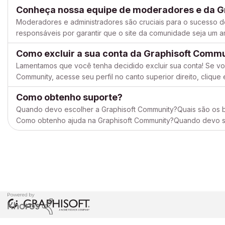
passo a passo abaixo e faça o seu cadastro. 1. Acesse a Graphis
Conheça nossa equipe de moderadores e da G
Moderadores e administradores são cruciais para o sucesso d
responsáveis por garantir que o site da comunidade seja um 
Na Graphisoft Community, os moderadores e a equipe da Commu
Como excluir a sua conta da Graphisoft Comm
Lamentamos que você tenha decidido excluir sua conta! Se vo
Community, acesse seu perfil no canto superior direito, clique
Pessoal > Excluir conta. O que acontece quando você exclui su
Como obtenho suporte?
Quando devo escolher a Graphisoft Community?Quais são os be
Como obtenho ajuda na Graphisoft Community?Quando devo sol
de entrar em contato com o suporte técnico?Como obtenho sup