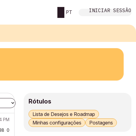
INICIAR SESSÃO
PT
Rótulos
Lista de Desejos e Roadmap
24 PM
Minhas configurações
Postagens
38
0