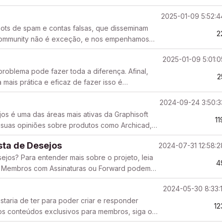
scimento, ma...
2025-01-09 5:52:
ots de spam e contas falsas, que disseminam
2
 Community não é exceção, e nos empenhamos
m em nosso f...
2025-01-09 5:01:
 problema pode fazer toda a diferença. Afinal,
2
mais prática e eficaz de fazer isso é
...
2024-09-24 3:50:
os é uma das áreas mais ativas da Graphisoft
11
 suas opiniões sobre produtos como Archicad,
ar a expe...
sta de Desejos
2024-07-31 12:58:
os? Para entender mais sobre o projeto, leia
4
r? Membros com Assinaturas ou Forward podem
jos à Com...
2024-05-30 8:33:
taria de ter para poder criar e responder
12
ros conteúdos exclusivos para membros, siga o