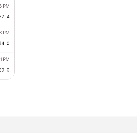
36 PM
57
4
13 PM
44
0
11 PM
39
0