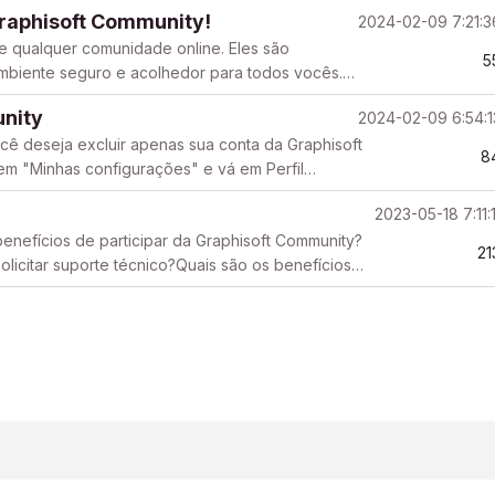
oft...
raphisoft Community!
2024-02-09 7:21:
e qualquer comunidade online. Eles são
5
ambiente seguro e acolhedor para todos vocês.
nity têm a ta...
unity
2024-02-09 6:54:
cê deseja excluir apenas sua conta da Graphisoft
8
 em "Minhas configurações" e vá em Perfil
a ...
2023-05-18 7:11:
nefícios de participar da Graphisoft Community?
21
icitar suporte técnico?Quais são os benefícios
orte ...