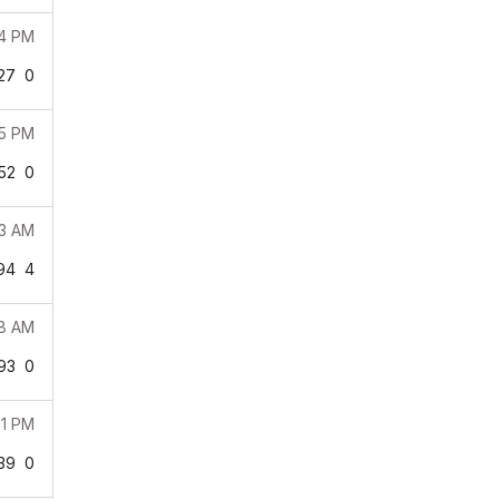
44 PM
27
0
05 PM
52
0
33 AM
94
4
28 AM
93
0
11 PM
39
0