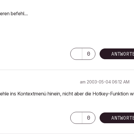
ren befehl...
0
ANTWORT
am
‎2003-05-04
06:12 AM
hle ins Kontextmenü hinein, nicht aber die Hotkey-Funktion wi
0
ANTWORT