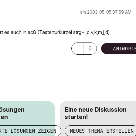
am
‎2003-05-05
07:59 AM
t es auch in ac8 (Tasterturkürzel strg+i,c,v,k,m,j,d)
0
ANTWORT
Lösungen
Eine neue Diskussion
hen
starten!
RTE LÖSUNGEN ZEIGEN
NEUES THEMA ERSTELLEN