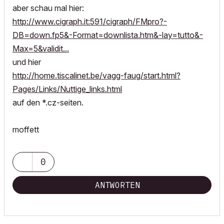
aber schau mal hier:
http://www.cigraph.it:591/cigraph/FMpro?-
DB=down.fp5&-Format=downlista.htm&-lay=tutto&-
Max=5&validit...
und hier
http://home.tiscalinet.be/vagg-faug/start.html?
Pages/Links/Nuttige_links.html
auf den *.cz-seiten.
moffett
0
ANTWORTEN