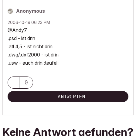
Anonymous
‎2006-10-19
06:23 PM
@Andy7
.psd - ist drin
.atl 4,5 - ist nicht drin
.dwg/.dxf2000 - ist drin
.usw - auch drin :teufel:
0
ANTWORTEN
Keine Antwort gefunden?