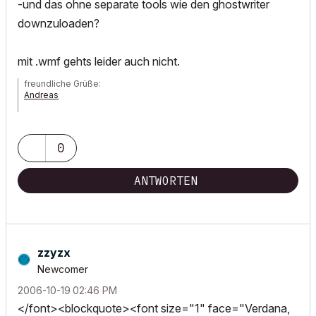
-und das ohne separate tools wie den ghostwriter
downzuloaden?
mit .wmf gehts leider auch nicht.
freundliche Grüße:
Andreas
AC 7 - 21| Artlantis Studio
0
ANTWORTEN
zzyzx
Newcomer
‎2006-10-19
02:46 PM
</font><blockquote><font size="1" face="Verdana,