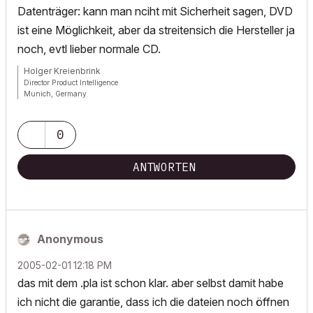
Datenträger: kann man nciht mit Sicherheit sagen, DVD
ist eine Möglichkeit, aber da streitensich die Hersteller ja
noch, evtl lieber normale CD.
Holger Kreienbrink
Director Product Intelligence
Munich, Germany
Archicad since Version 5....
If I sound too harsh, please forgive me: I am German.
0
ANTWORTEN
Anonymous
‎2005-02-01
12:18 PM
das mit dem .pla ist schon klar. aber selbst damit habe
ich nicht die garantie, dass ich die dateien noch öffnen