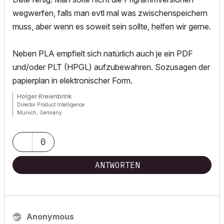
wegwerfen, falls man evtl mal was zwischenspeichern
muss, aber wenn es soweit sein sollte, helfen wir gerne.
Neben PLA empfielt sich natürlich auch je ein PDF
und/oder PLT (HPGL) aufzubewahren. Sozusagen der
papierplan in elektronischer Form.
Holger Kreienbrink
Director Product Intelligence
Munich, Germany
Archicad since Version 5....
If I sound too harsh, please forgive me: I am German.
0
ANTWORTEN
Anonymous