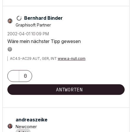
Bernhard Binder
Graphisoft Partner
‎2002-04-01
10:09 PM
Wäre mein nächster Tipp gewesen
😄
AC4.5-AC29 AUT, GER, INT
www.a-null.com
0
ANTWORTEN
andreaszeike
Newcomer