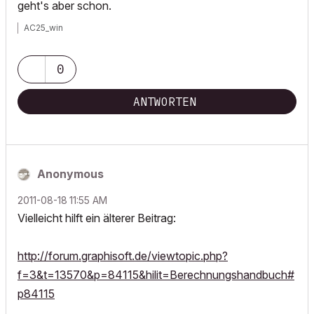
geht's aber schon.
AC25_win
0
ANTWORTEN
Anonymous
‎2011-08-18
11:55 AM
Vielleicht hilft ein älterer Beitrag:
http://forum.graphisoft.de/viewtopic.php?
f=3&t=13570&p=84115&hilit=Berechnungshandbuch#
p84115