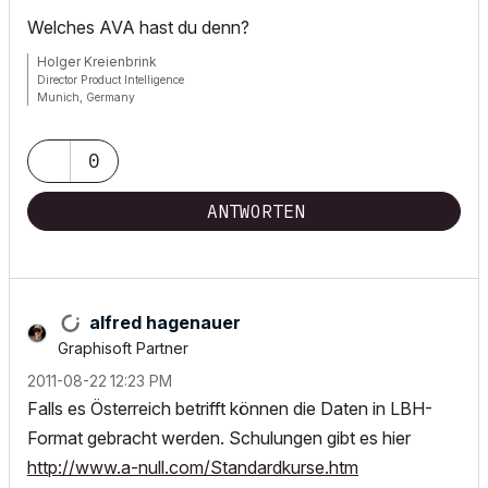
Welches AVA hast du denn?
Holger Kreienbrink
Director Product Intelligence
Munich, Germany
Archicad since Version 5....
If I sound too harsh, please forgive me: I am German.
0
ANTWORTEN
alfred hagenauer
Graphisoft Partner
‎2011-08-22
12:23 PM
Falls es Österreich betrifft können die Daten in LBH-
Format gebracht werden. Schulungen gibt es hier
http://www.a-null.com/Standardkurse.htm