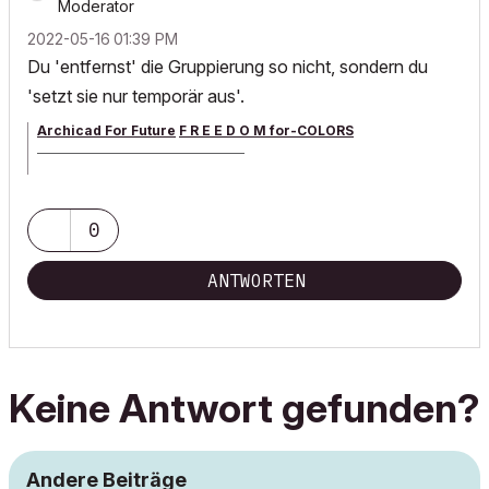
Moderator
‎2022-05-16
01:39 PM
Du 'entfernst' die Gruppierung so nicht, sondern du
'setzt sie nur temporär aus'.
Archicad For Future
F R E E D O M for-COLORS
______________________________________
archicad versions 8-29 | mac os 13 | win 11
0
ANTWORTEN
Keine Antwort gefunden?
Andere Beiträge