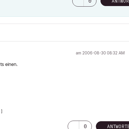
0
ANTWOR
am
‎2006-08-30
08:32 AM
s einen.
 ]
0
ANTWORT