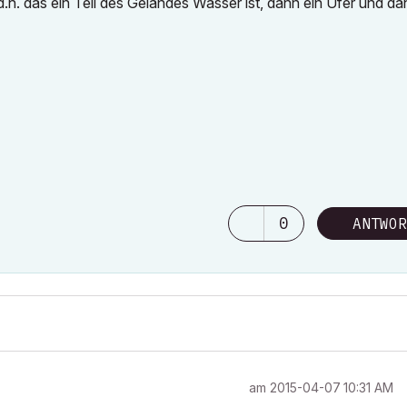
.h. das ein Teil des Geländes Wasser ist, dann ein Ufer und dah
0
ANTWOR
am
‎2015-04-07
10:31 AM