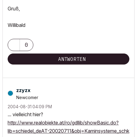
Gruß,
Willibald
0
ANTWORTEN
zzyzx
Newcomer
‎2004-08-31
04:09 PM
... vielleicht hier?
http://www.realobjekte.at/ro/gdllib/showBasic.do?
lib=schiedel_deAT-20020711&obj=Kaminsysteme_schk