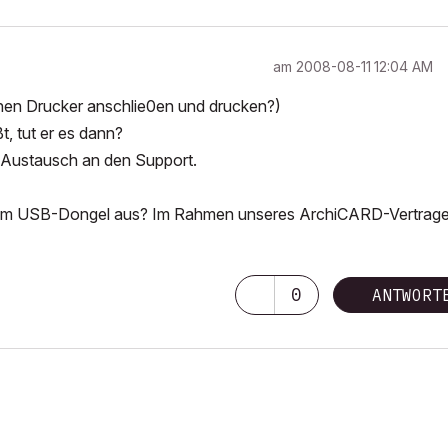
am
‎2008-08-11
12:04 AM
einen Drucker anschlie0en und drucken?)
, tut er es dann?
s Austausch an den Support.
einem USB-Dongel aus? Im Rahmen unseres ArchiCARD-Vertrag
0
ANTWORT