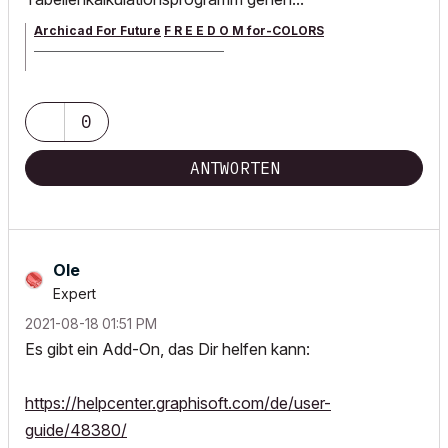
Archicad For Future
F R E E D O M for-COLORS
______________________________________
archicad versions 8-29 | mac os 13 | win 11
0
ANTWORTEN
Ole
Expert
‎2021-08-18
01:51 PM
Es gibt ein Add-On, das Dir helfen kann:
https://helpcenter.graphisoft.com/de/user-
guide/48380/